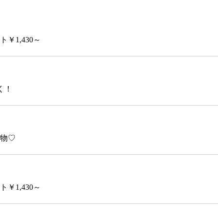
1,430～
く！
物♡
1,430～