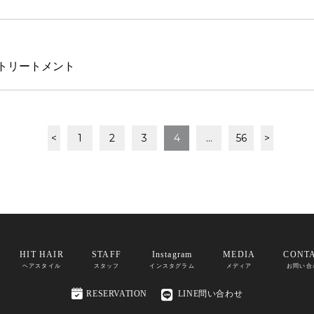
アトリートメント
<
1
2
3
4
…
56
>
HIT HAIR
STAFF
Instagram
MEDIA
CONT
ヘアスタイル
スタッフ
インスタグラム
メディア
お問い合

RESERVATION
LINE問い合わせ