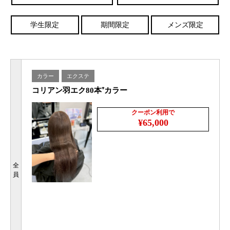
学生限定
期間限定
メンズ限定
カラー
エクステ
コリアン羽エク80本⁺カラー
クーポン利用で
¥65,000
全
員