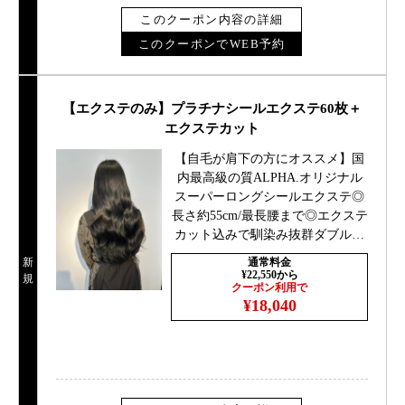
このクーポン内容の詳細
このクーポンでWEB予約
【エクステのみ】プラチナシールエクステ60枚＋
エクステカット
【自毛が肩下の方にオススメ】国
内最高級の質ALPHA.オリジナル
スーパーロングシールエクステ◎
長さ約55cm/最長腰まで◎エクステ
カット込みで馴染み抜群ダブルカ
ラー/ハイトーン/シールエクステ
新
通常料金
¥22,550から
規
クーポン利用で
¥18,040