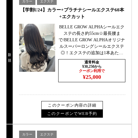
カラー
エクステ
【学割U24】カラー+プラチナシールエクステ60本
+エクカット
BELLE GROW ALPHAシールエク
ステの長さ約55cm☆最長腰ま
で/BELLE GROW ALPHAオリジナ
ルスーパーロングシールエクステ
◎！エクステの追加は1本あたり
新
￥330別途ロング料金あり肩より上
規
通常料金
の長さ0円肩下￥1100胸より下
¥30,250から
クーポン利用で
￥2200
¥25,000
このクーポン内容の詳細
このクーポンでWEB予約
カラー
エクステ