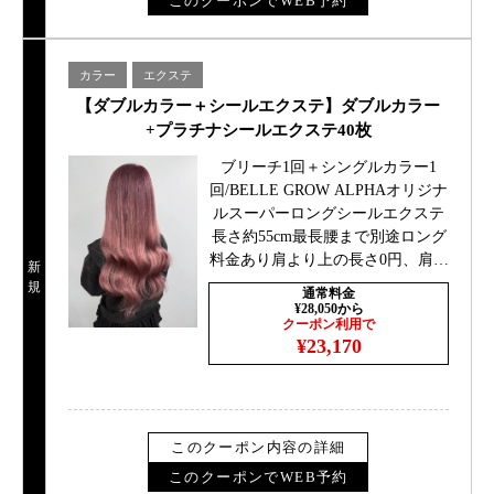
このクーポンでWEB予約
カラー
エクステ
【ダブルカラー＋シールエクステ】ダブルカラー
+プラチナシールエクステ40枚
ブリーチ1回＋シングルカラー1
回/BELLE GROW ALPHAオリジナ
ルスーパーロングシールエクステ
長さ約55cm最長腰まで別途ロング
料金あり肩より上の長さ0円、肩下
新
＋￥1100胸より下￥2200
規
通常料金
¥28,050から
クーポン利用で
¥23,170
このクーポン内容の詳細
このクーポンでWEB予約