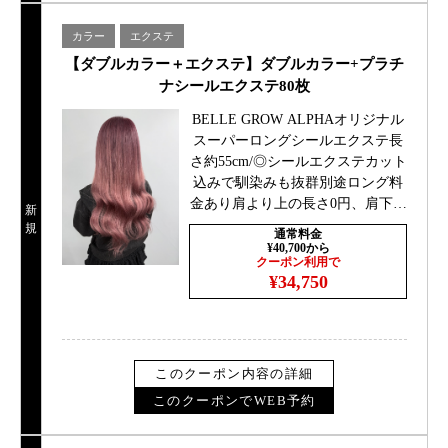
カラー
エクステ
【ダブルカラー＋エクステ】ダブルカラー+プラチ
ナシールエクステ80枚
BELLE GROW ALPHAオリジナル
スーパーロングシールエクステ長
さ約55cm/◎シールエクステカット
込みで馴染みも抜群別途ロング料
金あり肩より上の長さ0円、肩下＋
新
￥1100胸より下￥2200
規
通常料金
¥40,700から
クーポン利用で
¥34,750
このクーポン内容の詳細
このクーポンでWEB予約