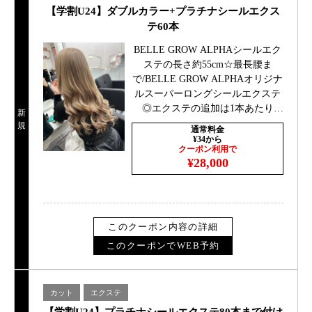
【学割U24】ダブルカラー+プラチナシールエクス
テ60本
BELLE GROW ALPHAシールエク
ステの長さ約55cm☆最長腰ま
で/BELLE GROW ALPHAオリジナ
ルスーパーロングシールエクステ
◎エクステの追加は1本あたり
新
￥330ロング料金あり肩より上の長
規
通常料金
さ0円、肩下＋￥1100胸より下
¥34から
クーポン利用で
￥2200
¥28,000
このクーポン内容の詳細
このクーポンでWEB予約
カット
エクステ