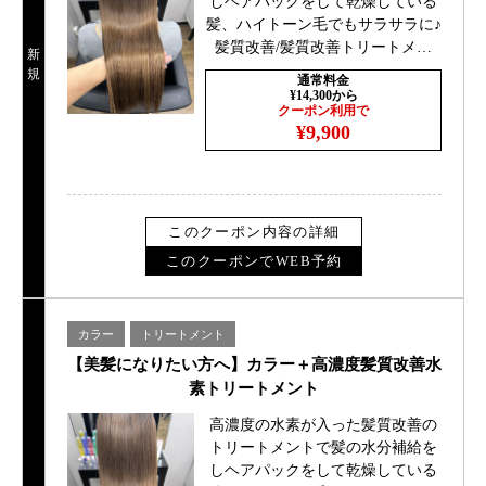
しヘアパックをして乾燥している
髪、ハイトーン毛でもサラサラに♪
髪質改善/髪質改善トリートメン
新
ト/髪質改善難波
規
通常料金
¥14,300から
クーポン利用で
¥9,900
このクーポン内容の詳細
このクーポンでWEB予約
カラー
トリートメント
【美髪になりたい方へ】カラー＋高濃度髪質改善水
素トリートメント
高濃度の水素が入った髪質改善の
トリートメントで髪の水分補給を
しヘアパックをして乾燥している