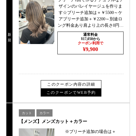
ザインのバレイヤージュを作りま
す☆ブリーチ追加は＋￥5500～ケ
アブリーチ追加＋￥2200～別途ロ
ング料金あり肩より上の長さ0円、
肩下＋￥1100胸より下￥2200
新
通常料金
¥17,050から
規
クーポン利用で
¥9,900
このクーポン内容の詳細
このクーポンでWEB予約
カット
カラー
【メンズ】メンズカット＋カラー
※ブリーチ追加の場合は＋