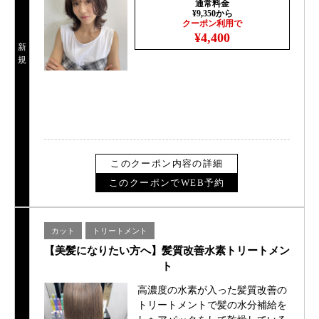
通常料金
¥9,350から
クーポン利用で
¥4,400
新
規
このクーポン内容の詳細
このクーポンでWEB予約
カット
トリートメント
【美髪になりたい方へ】髪質改善水素トリートメン
ト
高濃度の水素が入った髪質改善の
トリートメントで髪の水分補給を