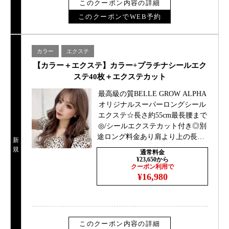
このクーポン内容の詳細
このクーポンでWEB予約
カラー
エクステ
【カラー＋エクステ】カラー+プラチナシールエク
ステ40枚＋エクステカット
最高級の質BELLE GROW ALPHA
オリジナルスーパーロングシール
エクステ☆長さ約55cm最長腰まで
◎/シールエクステカット付き◎別
途ロング料金あり肩より上の長さ0
新
円、肩下＋￥1100胸より下￥2200
規
通常料金
¥23,650から
クーポン利用で
¥16,980
このクーポン内容の詳細