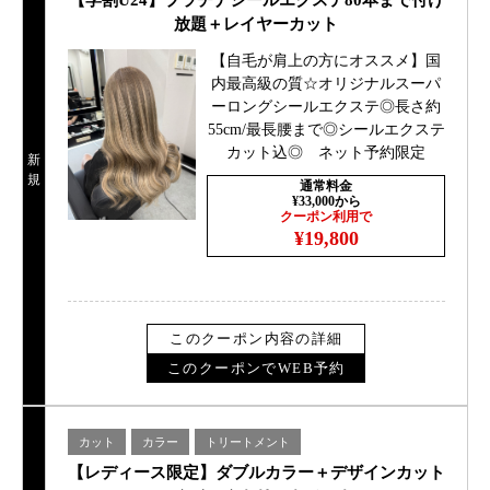
【学割U24】プラチナシールエクステ80本まで付け
放題＋レイヤーカット
【自毛が肩上の方にオススメ】国
内最高級の質☆オリジナルスーパ
ーロングシールエクステ◎長さ約
55cm/最長腰まで◎シールエクステ
カット込◎ ネット予約限定
新
規
通常料金
¥33,000から
クーポン利用で
¥19,800
このクーポン内容の詳細
このクーポンでWEB予約
カット
カラー
トリートメント
【レディース限定】ダブルカラー＋デザインカット