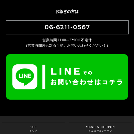
ご希望の画像持ち込みOK！
フレンチネイル・カラーグラデーションもこちらのコースから◎
お急ぎの方は
※特殊パーツ、特殊アート、マグネットジェル別料金
06-6211-0567
デザインコース
¥9,800
営業時間 11:00～22:00※不定休
（営業時間外も対応可能。お問い合わせください！）
チップ長さだしデザインコース
¥13,800
LI
スタンダードコース
ご希望の画像持ち込みOK！
特殊パーツ４つまでのせ放題（Vカットストーンなど）
マグネットジェル、ぷっくりアート、キルティングなどもやり放題◎
スタンダードコース
¥12,000
チップ長さ出しスタンダード
¥16,000
TOP
MENU & COUPON
トップ
メニュー&クーポン