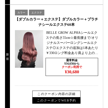
カラー
エクステ
【ダブルカラー＋エクステ】ダブルカラー＋プラチ
ナシールエクステ60本
BELLE GROW ALPHAシールエク
ステの長さ55cm☆最長腰まで/オリ
ジナルスーパーロングシールエク
ステ◎エクステの追加は1本あたり
￥330ロング料金あり肩より上の長
新
さ0円、肩下＋￥1100胸より下
規
通常料金
￥2200
¥34,650から
クーポン利用で
¥30,680
このクーポン内容の詳細
このクーポンでWEB予約