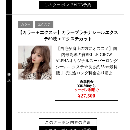
このクーポンでWEB予約
カラー
エクステ
【カラー＋エクステ】カラープラチナシールエクス
テ80枚＋エクステカット
【自毛が肩上の方にオススメ】国
内最高級の質BELLE GROW
ALPHAオリジナルスーパーロング
シールエクステ☆長さ約55cm最長
腰まで別途ロング料金あり肩より
新
上の長さ0円、肩下＋￥1100胸より
規
通常料金
下￥2200
¥36,300から
クーポン利用で
¥27,500
このクーポン内容の詳細