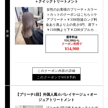
＋クイックトリートメント
女性のお客様のブリーチ＋カラー
＋カットのクーポンはこちら☆ケ
アブリーチ＋￥3300別途ロング料
金あり肩より上の長さ0円、肩下＋
￥1100胸より下￥2200ダブルカラ
新
ー/ハイトーン/シールエクステ
規
通常料金
¥16,500から
クーポン利用で
¥14,900
このクーポン内容の詳細
このクーポンでWEB予約
【ブリーチ1回】外国人風☆バレイヤージュ＋オー
ジュアトリートメント
ブリーチ1回で作るナチュラルなデ