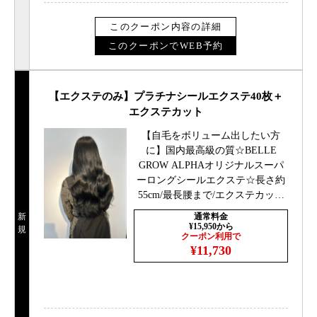
このクーポン内容の詳細
このクーポンでWEB予約
【エクステのみ】プラチナシールエクステ40枚＋
エクステカット
【自毛をボリューム出したい方
に】国内最高級の質☆BELLE
GROW ALPHAオリジナルスーパ
ーロングシールエクステ☆長さ約
55cm/最長腰まで/エクステカット
込みダブルカラー/ハイトーン/シ
新
通常料金
ールエクステ
¥15,950から
規
クーポン利用で
¥11,730