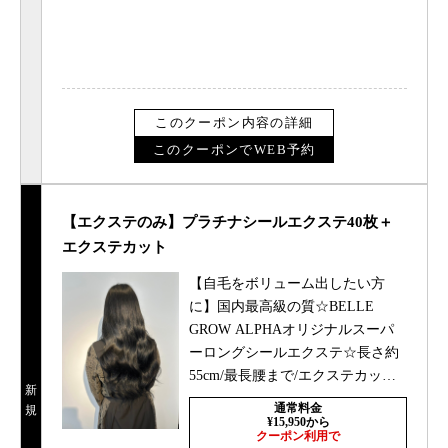
このクーポン内容の詳細
このクーポンでWEB予約
【エクステのみ】プラチナシールエクステ40枚＋
エクステカット
【自毛をボリューム出したい方
に】国内最高級の質☆BELLE
GROW ALPHAオリジナルスーパ
ーロングシールエクステ☆長さ約
55cm/最長腰まで/エクステカット
新
込みダブルカラー/ハイトーン/シ
通常料金
規
ールエクステ
¥15,950から
クーポン利用で