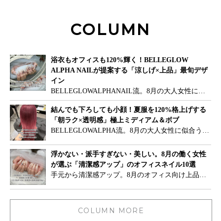
COLUMN
浴衣もオフィスも120%輝く！BELLEGLOW
ALPHA NAILが提案する「涼しげ×上品」最旬デザ
イン
BELLEGLOWALPHANAIL流。8月の大人女性に似合う美髪スタイル提案8月に入り、太陽の眩しい光とともに本格的な夏イベントのシーズンがやってきましたね！花火大会や夏祭り、旅行や海、大好きなアーティストのライブや推し活、女子会や大切な人とのデートなど、年間で最もお出かけの予定が詰まる季節です。お気に入りの夏服や特別な浴衣に身を包んだら、指先まで最高に可愛い自分で楽しみたいものです。特に夏イベントの日は、手元や足元が人の目に触れる機会が圧倒的に増えます。浴衣の袖から覗く美しい指先、グラスを傾けたときの手元、推しグッズやお気に入りのバッグを持った写真、サンダルから覗くフットネイルなど、ふとした瞬間に爪先が綺麗に整っているだけで、立ち振る舞いまで一層エレガントに輝きます。ですが、大人女性の夏ネイルに必要なのは、原色をベタ塗りしたり大きすぎるパーツで派手に飾ることではありません。「強い日差しを味方につける輝き」「みずみずしい透明感」「肌を美しく魅せる色設計」を意識することで、イベント当日の写真映えはもちろん、翌日からのオフィスや日常の私服にもサラリと馴染む上品な華やかさが手に入ります。今回は、つけ替えまでの3〜4週間をずっとトキメキとともに過ごせる、プロ厳選の8月大人可愛いネイル戦略をご紹介いたします！大人女性が知っておくべき「引き算で作る華やかさ」の法則イベント前だからといって、マグネット、ラメ、ビジュー、オーロラといった華やか要素をすべての指に詰め込んでしまうと、手元だけが強く主張してしまい、全体として野暮ったく見えてしまうことがあります。プロが提案する洗練された大人ネイルの秘密は、あえてベースに透明感（シアー感）を残し、光の屈折やパーツの配置を「ポイント使い」に絞ることです。主役となる質感をひとつ際立たせ、周りの指に上品な余白を残すことで、お洋服や浴衣の帯の色を引き立てる大人ならではの垢抜け感が生まれます。8月のイベントを彩る！BELLEGLOWALPHANAIL厳選デザイン10選1.自然な血色感で美指を叶える「シアーローズピンク」自爪が健やかに色づいたかのようなみずみずしい質感を作るシアーローズピンク。8月のエアコンによる手肌の冷えやくすみを一瞬で吹き飛ばし、指先に健康的で可憐な血色感を与えてくれます。どんな職種やオフィス環境でも間違いなく愛される王道カラーです。2.女性らしさと誠実さを両立「大人のピンクベージュ」ピンクの柔らかさとベージュの知的で落ち着いた佇まいをあわせ持つピンクベージュ。お仕事での打ち合わせや名刺交換の際にも相手に安心感と誠実な印象を与え、きちんと感と可憐さを完璧に両立させてくれます。3.夏服のブラウスや浴衣に映える「やわらかミルキーホワイト」真っ白なベタ塗りは浮いてしまいますが、乳白色のような透け感を持たせたミルキーホワイトなら、手肌に優しく馴染みます。8月の白シャツや爽やかなオフィスカジュアル、浴衣と相性抜群で、指先に清涼感あふれる清潔感をプラスしてくれます。4.光のヴェールで清涼感を演出「オーロラヴェール」シアーピンクやミルキーホワイトのベースの上に、超微粒子のオーロラパウダーを薄く重ねるデザイン。太陽光や屋台の提灯の光を受けるたびに、ピンクやブルーへと幻想的にニュアンスを変え、パーツを使わなくても手元に贅沢な華やかさが宿ります。5.絹のような滑らかな奥行きを纏う「シャンパンマグネット」磁石の力で輝きを自在にコントロールするマグネットネイル。8月は肌なじみの良いシャンパンベージュやピンクベージュをベースに選ぶのが大人流です。角度を変えるたびに光のラインが滑らかに動き、派手すぎないのに手元に圧倒的な存在感と気品を与えてくれます。6.海や太陽の光を閉じ込めた「天然シェルアソート」貝殻を細かく砕いた天然シェルは、ストーンやラメとは異なる柔らかくオーガニックな光沢を放ちます。シアーベージュやシアーピンクの上にポイントであしらうだけで、浴衣の帯留めのような和の風情と、夏のビーチに映える爽やかさが同時に叶います。7.爪先のわずか1ミリに宿る品格「スキニーフレンチ（極細フレンチ）」シアーベースの爪先に、極細のラインを走らせる細フレンチデザイン。ライン幅を1ミリ未満に抑えることで派手にならず、爪先がキュッと引き締まって見えます。爪を短く切り揃えているショートネイルの方にも一押しのスタイルです。8.水面のような奥行きと抜け感「シアーニュアンスもやもやネイル」クリアベースにシアーホワイトや薄いベージュをふんわりと滲ませるニュアンスデザイン。はっきりとした絵柄を描かないため派手にならず、清涼感あふれる光の奥行きがオフィスでも好印象を与えます。9.爪先に密やかなキラめきを散りばめる「微細ラメグラデーション」根元はクリアに抜き、爪先に向かってシャンパンゴールドやシルバーの細かなラメを敷き詰めるデザイン。グラスを持つ手元やお写真で爪先が優しく輝き、爪が伸びてきても根元の境目が目立ちにくいという嬉しい実用性も備えています。10.サンダル姿を120%魅せる「ハンド＆フットリンクデザイン」サンダルを履く機会が増える8月は、フットネイルとの合わせ技が効果的です。ハンドはシアーピンクで上品に整え、フットには同系統のピンクマグネットやシェルをあしらうことで、トータルコーディネートの完成度が飛躍的に高まります。編集部の美容プチ知識マグネットやオーロラといった質感重視のネイルで一番重要なのは、実は色選び以上に「ネイリストが作るフォルム（爪の丸み）」です。自爪に凹凸や平らな部分があると、マグネットの光が途切れて歪んで見えてしまいます。プロの施術では、ベースジェルの段階で爪の中央に滑らかなアーチ（ハイポイント）を作り、表面を美しい鏡面状に整えます。この丁寧な土台作りがあるからこそ、一本まっすぐな光のラインが通り、ワンカラーでも息をのむような美しいツヤが生まれるんですよ。イベントシーン別！失敗しないデザイン選択当日のご予定やお衣装に合わせてネイルの方向性を選ぶことで、トータルコーディネートの完成度がぐっと高まります。花火大会・夏祭り（浴衣）：シェルネイル、オーロラヴェール、ミルキーホワイトが相性抜群。浴衣の柄色をパーツやラメで一色拾うと全体に統一感が生まれます。ライブ・推し活：推しカラーをマグネットやパーツで1〜2本仕込むスタイルが人気です。主張しすぎないベースカラーを選ぶと大人っぽく仕上がります。旅行・海・リゾート：フットネイルとお揃い感を持たせるのがおすすめです。ハンドはシアーカラーで上品にし、フットに少し濃いマグネットやターコイズを合わせると全体が美しく調和します。イベント後も美しく！4週間ツヤを保つホームケア真夏の強力な紫外線や冷房による室内乾燥、海水や水仕事は、爪周りの水分を奪い、ジェルネイルの浮き（リフト）やツヤ低下の原因になります。綺麗な爪先を長く楽しむためのホームケアをご紹介します。手洗いの後は「水分拭き取り＋オイル」：水分が手肌に残ったままだと蒸発時に爪の水分まで奪われます。しっかりタオルドライしてから、キューティクルオイルを爪根元になじませましょう。日焼け止めは爪先までしっかり塗布：強烈な紫外線はジェルの変色やツヤ低下を引き起こします。手肌同様、爪のキワまで丁寧にUVケアを行ってください。爪先を「道具」として使わない：缶のプルタブを開けたり、シールを爪先で剥がす動作は、先端からジェルが欠ける最大の原因です。指の腹を使う習慣を意識してみてくださいね。※爪切りに関する注意点：ジェルネイルを装着している間は、絶対に爪切りでパチンと切らないでください！強い衝撃でジェルと自爪の間に隙間ができ、欠けや浮き、自爪の傷みの原因になります。長さが気になる場合は、エメリーボード（爪用ヤスリ）で一定方向に優しく削るようにしてくださいね。BELLEGLOWALPHANAILで、最高の夏を最高の指先で特別なイベントへ向かう高揚感も、お気に入りの写真を撮影する瞬間も。細部まで美しく整えられた綺麗な指先は、あなた自身の心を高鳴らせ、立ち振る舞いまで美しく輝かせてくれます。BELLEGLOWALPHANAILでは、丁寧な甘皮ケアと精密なフォルム作りにこだわり、お客様一人ひとりのパーソナルカラーや当日のご予定に合わせた最高の上品ネイルをご提案いたします。「自分の爪の形にコンプレックスがある」「自分に似合う透け感が分からない」という方も、どうぞ安心してお任せくださいね。細部まで美意識が行き届いた極上の指先で、今年の8月のお出かけやイベントをもっと華やかに楽しんでみませんか？皆さまのご来店を、スタッフ一同心より楽しみにお待ちしております！
結んでも下ろしても小顔！夏服を120%格上げする
「朝ラク×透明感」極上ミディアム＆ボブ
BELLEGLOWALPHA流。8月の大人女性に似合う美髪スタイル提案暑さがピークを迎える8月。ふと街のガラスに映った自分を見たとき、髪のパサつきや広がり、紫外線で黄色く退色した毛先にハッとしたことはありませんか？「朝丁寧にスタイリングしたのに外に出た瞬間にボサボサになる」「冷房の風で毛先が干からびて見えて疲れた印象を与える」など、8月は大人女性にとって髪の悩みが最も深まる過酷なシーズンです。首元やデコルテが大きく覗く涼しげな夏服を着る季節だからこそ、指先やメイク以上にお顔のフレームである「髪のツヤとまとまり」が、その人の清潔感や品格を雄弁に物語ります。今求められているのは、単にトレンドを追うことでも、短くすいて誤魔化すことでもありません。「強い日差しを跳ね返す上質なツヤの面」「湿気を吸っても膨らまない緻密な重さの残し方」「夏服に映える清涼感あふれる小顔ライン」を兼ね備えた、大人女性のための極上美髪スタイルです。今回は、BELLEGLOWALPHAが誇るプロの理論に基づいた最旬スタイルをご提案いたします！なぜ大人女性は「すいて軽さを出す」と大失敗してしまうのか？「暑くて重苦しいからとにかく軽くなるようにすいてください！」とオーダーして、毛先がスカスカになりパサついて広がってしまった苦い経験はありませんか？根元から毛先に向かって量を減らし過ぎてスカスカな隙間ができると、毛髪内部の水分が抜け落ち、髪が空洞だらけの「スポンジ状態」になってしまいます。スポンジ化したダメージ毛は、外気の高い湿気を取り込んで過剰に水分を吸収・膨張し、逆に室内に入ると冷房の乾燥によって内部の水分を一気に奪われて干からびてしまいます。大人女性の美髪カットに求められるのは、ただ量を減らすことではなく、「表面のキューティクルの面（ツヤ）を残し、適度な厚みで湿気の侵入を物理的にブロックする質感調整」です。毛先に品のある重みを計算して残すことで、風になびいてもパサつかない上品なまとまりが手に入ります。夏服が綺麗に映える！8月おすすめの大人美髪スタイル7選1.重厚なツヤで湿気をシャットアウト「手で乾かすだけで決まるまとまりボブ」首元をすっきりと解放し、涼しげな清潔感を与えるボブスタイル。8月に選ぶなら、すき過ぎずに適度な厚みを毛先に残した「重軽（おもかる）ボブ」が圧倒的におすすめです。内側の不要なボリュームだけを狙って削り、表面にツヤのある面を残すことで、湿気を吸っても膨らまない鉄壁のまとまりが生まれます。あごライン〜肩上の設定にすることでデコルテが美しく引き立ち、朝のアイロン掛けの手間が劇的に減少します。2.首元をキュッと細く魅せる「骨格補正くびれミディアム」アゴラインの下にキュッと引き締まった絞りを作るくびれスタイル。首元に美しく心地よい空間ができるため、ノースリーブやシアートップス、ワンピースとの相性が抜群です。毛先をストレートアイロンで軽く外ハネにし、お顔まわりを内側へ流すだけで、上品な大人の色気とシャープな小顔ラインが同時に叶います。3.結んだ瞬間まで計算し尽くされた「小顔お顔まわりレイヤー」猛暑の日にサッと髪を結ぶ機会が増える8月。ただ結ぶだけだと「疲れた手抜き感」が出がちですが、前髪からサイドにかけて頬骨を優しく包み込むレイヤー（サイドバング）を作っておくことで、結んだときにもこめかみやエラ周りを美しくカバーしてくれます。手ぐしでサッとまとめるだけで無敵の横顔美人が完成します。4.歩く姿まで風になびく「シルキー艶感ロングレイヤー」ロングヘアのフェミニンな華やかさを維持しつつ、夏の重苦しさを吹き飛ばすスタイル。毛先に美しい厚みを残したまま、お顔まわりと表面に緩やかな段差を忍ばせます。歩くたびに風をはらんでサラリとなびくため、夏のロング特有の暑苦しさを一切感じさせないエレガントな仕上がりになります。5.猛暑の日もアレンジ自在切り抜ける「結べる万能ミディアム」「バッサリ切るのは勇気がいるけれど、暑い日はサッと結びたい」という方に最もおすすめなのが、肩下〜鎖骨ラインのミディアムです。下ろしている日は毛先をワンカールするだけで綺麗に決まり、猛暑の日や湿気が酷い日はハーフアップやひとつ結びでスッキリ回避できます。どんな予定にも柔軟に対応できる強い味方です。6.生えグセや湿気のハネを味方につける「こなれ外ハネボブ」肩にあたる長さで毛先がどうしてもハネてしまう方は、無理に内巻きに収めようとせず、あえてハネさせる「外ハネボブ」にシフトするのがスマートです。もともとの生えグセや湿気による動きをそのままデザインとして活かせるため、時間が経っても崩れが気になりません。毛先に綺麗なツヤを出すことで、ラフすぎない大人可愛い印象になります。7.黄み・パサつきを一瞬で消し去る「極上透明感カラー」8月後半、紫外線で髪が黄色っぽく抜けてゴワついて見える場合は、補色（ラベンダー、オリーブ、グレージュなど）をブレンドした透明感カラーを重ねるのが効果的です。退色して剥き出しになった赤みや黄みを正確に打ち消すことで、光が綺麗に正反射し、無理に髪を暗く塗らなくてもシアーなツヤ感が劇的に復活します。編集部の美容プチ知識夏のうねりや広がりを朝のドライヤーで根本からリセットするプロの秘訣は、『根元の毛起こし』と『最後の冷風締め』です。髪は濡れた状態から乾く瞬間に形が記憶されます。お風呂上がりは濡れた状態から、地肌を指の腹でシャンプーするように擦りながら全方向から温風を当てて完全に乾かしてください。最後に上から下に向けて「冷風」を30秒当てるだけで、開いたキューティクルがキュッと引き締まり、湿気を吸い込みにくい艶やかなバリアが完成するんですよ。美しい仕上がりを1ヶ月キープする「夏のホームケアルール」サロンで完璧な美髪を作ったら、毎日のホームケアでそのツヤをしっかり守りましょう。今日から試せる美髪維持の基本ルールです。お風呂上がりは5分以内に乾かす：濡れた髪はキューティクルが開いて水分がどんどん逃げてしまいます。アウトバストリートメントを毛先中心になじませ、手早く乾かしましょう。外出前の髪用UVスプレーを習慣化：頭皮と髪は顔の3倍以上の紫外線を浴びています。表面にUVスプレーをひと吹きするだけで、カラーの退色と乾燥を強力に防げます。アイロンの温度は「140度〜160度」を徹底：広がりを抑えようと180度以上の高温を当て続けると、髪のタンパク質が固まり（タンパク変性）、余計にパサついて硬くなってしまいます。※自然乾燥は絶対NG：髪が濡れたまま休むと、枕との摩擦でキューティクルが剥がれ落ち、翌朝の致命的なうねり・広がり・ダメージの原因になります。必ず根元からカラッと完全乾燥させてから休むようにしてくださいね。BELLEGLOWALPHAで、あなた史上最高の美髪へ朝、鏡の前でセットに悩む時間が減り、手で乾かすだけでまとまる美しいツヤ髪を手に入れる。それだけで、忙しい毎朝の気持ちに大きなゆとりと自信が生まれますよね。湿気や紫外線に振り回される8月だからこそ、カットとカラーの理論に基づいた「崩れない美髪ベース作り」があなたの美しさを根底から支えてくれます。BELLEGLOWALPHAでは、経験豊富なスタイリストたちが、お客様一人ひとりの髪質、毛量、クセの出方、ダメージ状態、そして日常のライフスタイルを丁寧にカウンセリング。あなたの魅力を最大限に引き出しながら、毎日のお手入れが驚くほどラクになる「オーダーメイドのツヤ補正スタイル」をご提案いたします。「パサついた髪を綺麗にリセットしたい」「自分に似合う朝ラクなツヤ髪を知りたい」という方も、どうぞ安心してお任せくださいね。プロの技術と計算されたデザインで、今年の8月をストレスフリーに、最高に輝く笑顔で過ごしてみませんか？皆さまのご来店を、スタッフ一同心より楽しみにお待ちしております！
浮かない・派手すぎない・美しい。8月の働く女性
が選ぶ「清潔感アップ」のオフィスネイル10選
手元から清潔感アップ。8月のオフィス向け上品ネイル8月は、真夏の強い日差しや室内での冷房対策など、手元の「清潔感」や「涼しげな印象」がいつも以上に際立つ季節です。オフィスワークにおいては、パソコンのキーボードを打つ指先、書類の受け渡し、名刺交換、会議での資料提示など、ご自身が思っている以上に周りから手元を見られる機会が多いものですよね。「職場のルールがあるから派手なネイルはできないけれど、何もしていない自爪だと手やすさこれが目立って少し寂しい」「品よく好印象に見せたいけれど、地味すぎるのはつまらない……」そんな働く大人女性のお悩みに応えるのが、8月最新の「オフィス向け上品シアーネイル」です。単に色を抑えるだけではなく、「手肌のくすみを飛ばす絶妙な透け感」「光を均一に反射させる美しいツヤの面」「指先を長く魅せる綺麗なフォルム形成」を仕込むことで、オフィスで絶対に浮かない極上の清潔感と品格が手に入ります。今回は、退勤後のデートや夏のお出かけにもそのまま映えるプロの上品ネイル戦略をご紹介いたします！なぜ大人女性のオフィスネイルは「ベタ塗り」ではなく「シアー感」が正解なのか？オフィスネイルでやってしまいがちな失敗が、肌なじみの良いピンクやベージュであっても「濃いマットな不透明色（ベタ塗り）」で塗ってしまうことです。不透明な塗料は太陽光の下で手元の境目をはっきりと強調してしまい、8月の紫外線や冷房で乾燥した手肌のくすみや小ジワを目立たせてしまうリスクがあります。プロが提案するオフィスネイルの本質は、自爪の色がほんのり透ける「シアー（透明感）カラー」をベースに仕込むことです。自爪の血色感を活かしながら色を重ねることで、お肌とネイルの境目が滑らかにぼけ、手肌全体がパーンとトーンアップしたかのような「美肌補正効果」が得られます。遠目で見ると自爪がもとから美しいかのように自然で、近くで見ると瑞々しいツヤが光る、これこそが大人の働く女性に求められる洗練された身だしなみなのです。8月の職場でも圧倒的好印象！プロ厳選の上品デザイン10選1.自然な血色感で美指を叶える「シアーローズピンク」自爪が健やかに色づいたかのようなみずみずしい質感を作るシアーローズピンク。8月のエアコンによる手肌の冷えやくすみを一瞬で吹き飛ばし、指先に健康的で可憐な血色感を与えてくれます。どんな職種やオフィス環境でも間違いなく愛される王道カラーです。2.爪と肌の一体感で爪長効果バツグン「美爪シアーベージュ」手肌の色となだらかに繋がり、指をスッと長く細く魅せるシアーベージュ。ヌーディーな色合いでありながら、プロが作る滑らかなツヤの面が光を集めるため、PC作業中の手元を見るたびに自身の気分まで高めてくれる洗練されたカラーです。3.夏服のブラウスに映える「やわらかミルキーホワイト」真っ白なベタ塗りはオフィスで浮いてしまいますが、乳白色のような透け感を持たせたミルキーホワイトなら、手肌に優しく馴染みます。8月の白シャツや爽やかなオフィスカジュアルと相性抜群で、指先に清涼感あふれる清潔感をプラスしてくれます。4.女性らしさと誠実さを両立「大人のピンクベージュ」ピンクの柔らかさとベージュの知的で落ち着いた佇まいをあわせ持つピンクベージュ。お仕事での打ち合わせや名刺交換の際にも相手に安心感と誠実な印象を与え、きちんと感と可憐さを完璧に両立させてくれます。5.都会的でおしゃれ感漂う「洗練シアーグレージュ」「シンプルすぎると少し退屈」というおしゃれ度の高い大人女性に人気なのがシアーグレージュ。グレーのスタイリッシュさとベージュの肌なじみが融合し、派手すぎないのに一目置かれる垢抜けた指先を演出します。6.手肌の黄みを消して透明感を高める「ラベンダーベージュ」くすみや黄みが気になる夏の手肌の補色となって透明感を惹き立てるラベンダーベージュ。青みが強く出すぎないようベージュを絶妙にミックスしているため、肌から浮くことなく知的でエレガントな透明感を引き出してくれます。7.爪先のわずか1ミリに宿る品格「スキニーフレンチ（極細フレンチ）」シアーベースの爪先に、極細のラインを走らせる細フレンチデザイン。ライン幅を1ミリ未満に抑えることで派手にならず、爪先がギュッと引き締まって見えます。爪を短く切り揃えているショートネイルの方にも一押しのスタイルです。8.名刺交換の瞬間にさりげなく煌めく「爪先シャンパンラメグラデーション」根元はクリアに抜き、爪先に向かって超微粒子のシャンパンゴールドラメを散らすデザイン。派手なホログラムではなく極小の輝きを選ぶことで、手元を動かした瞬間にさりげなく光を反射し、根元が伸びてきても境目が目立たないという実用的なメリットも誇ります。9.まるでジュエリーを嵌めたような高級感「薬指のワンポイントビジュー」ベースは控えめなシアーカラーで揃え、薬指だけに小さめのパールや小粒の水晶ストーンをキュッとあしらうデザイン。ポイントを絞ることで派手にならず、控えめな上品さの中に大人の特別感を演出できます。10.水面のような奥行きと抜け感「シアーニュアンスもやもやネイル」クリアベースにシアーホワイトや薄いベージュをふんわりと滲ませるニュアンスデザイン。はっきりとした絵柄を描かないため派手にならず、清涼感あふれる光の奥行きがオフィスでも好印象を与えます。編集部の美容プチ知識シンプルなオフィスネイルを誰よりも美しく魅せる最大の秘密は、ネイリストが行う『ベースジェルのフォルム（爪の曲線）形成』にあります。自爪に凹凸や平らな部分があると、光が乱反射して爪がパサついて見えてしまいます。プロの施術では、ベースジェルの段階で爪の中央に滑らかなアーチ（ハイポイント）を作り、表面を鏡面状に整えます。この丁寧な仕込みがあるからこそ、一本の綺麗な光のラインがすっと通り、シンプルなワンカラーでも息をのむようなツヤが手に入るんですよ。職場での印象を損なってしまう「夏オフィスネイルのNG注意点」オフィスネイルで清潔感を損なわないために、施術やデザインを選ぶ際は以下のポイントをチェックしておきましょう。タイピングの邪魔になる「大きすぎる立体パーツ」：PC作業でカチカチと音が鳴ったりキーに引っかかるような大きなパーツは、仕事の効率を落とし周囲への配慮に欠けて見えてしまいます。フラットまたは小粒のパーツを選びましょう。爪の伸びっぱなし放置：根元の地爪が大きく伸びていると、どんなに美しいデザインでもだらしなく見えてしまいます。3〜4週間の定期的なメンテナンスを心がけましょう。自爪の長すぎるロングネイル：オフィスでは、指の腹からわずかに2〜3ミリ出る程度の「上品で整った長さ」が最も清潔感を与えます。美しいツヤと透明感を4週間キープする「美爪ホームケアルール」8月の冷房による室内の乾燥や手洗いの頻度増加は、爪周りの水分を奪い、ささくれやジェルネイルの浮き（リフト）の原因になります。オフィスで常に綺麗な手元を保つための簡単なケアをご紹介します。手洗いの後は「しっかり水分拭き取り＋オイル」：水分が手肌に残ったままだと蒸発時に爪の水分まで奪われます。タオルでしっかり拭き取ってから、キューティクルオイルを爪根元になじませましょう。デスク周りに「ベタつかないハンドクリーム」を常備：PC作業の合間に保湿を習慣化することで、手肌の乾燥を防ぎネイルのツヤを長く維持できます。爪先を「道具」として使わない：段ボールのテープを剥がしたり缶のプルタブを開ける動作は、爪先端からの欠けや剥がれの原因になります。指の腹を使う習慣を意識してみてくださいね。※爪切りに関する注意点：ジェルネイルを装着している間は、絶対に爪切りでパチンと切らないでください！強い衝撃でジェルと自爪の間に隙間ができ、欠けや浮き、自爪の傷みの原因になります。長さが気になる場合は、エメリーボード（爪用ヤスリ）で一定方向に優しく削るようにしてくださいね。BELLEGLOWALPHANAILで、毎日の仕事をもっと輝く時間に朝の通勤中やデスクワークの合間、ふと自分の視界に入る指先が綺麗に整っている。それだけで毎日の仕事のモチベーションが上がり、立ち振る舞いまで一層エレガントに変わっていきますよね。BELLEGLOWALPHANAILでは、丁寧な甘皮ケアと精密なフォルム作りにこだわり、お客様一人ひとりの職場のルールや手肌のパーソナルカラーに合わせた最高の「上品オフィスネイル」をご提案いたします。「自分の爪の形にコンプレックスがある」「自分に似合う透け感が分からない」という方も、どうぞ安心してお任せくださいね。細部まで美意識が行き届いた極上の指先で、今年の8月のお仕事をより自信と笑顔にあふれる特別な時間にしてみませんか？皆さまのご来店を、スタッフ一同心より楽しみにお待ちしております！
COLUMN MORE