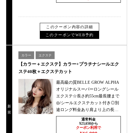
このクーポン内容の詳細
このクーポンでWEB予約
カラー
エクステ
【カラー＋エクステ】カラー+プラチナシールエク
ステ40枚＋エクステカット
最高級の質BELLE GROW ALPHA
オリジナルスーパーロングシール
エクステ☆長さ約55cm最長腰まで
◎/シールエクステカット付き◎別
新
途ロング料金あり肩より上の長さ0
規
円、肩下＋￥1100胸より下￥2200
通常料金
¥23,650から
クーポン利用で