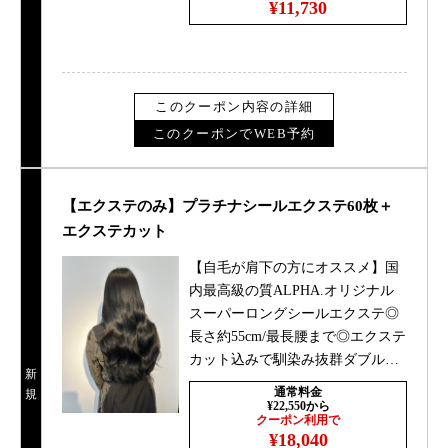
¥11,730
このクーポン内容の詳細
このクーポンでWEB予約
【エクステのみ】プラチナシールエクステ60枚＋
エクステカット
【自毛が肩下の方にオススメ】国
内最高級の質ALPHA.オリジナル
スーパーロングシールエクステ◎
長さ約55cm/最長腰まで◎エクステ
カット込みで馴染み抜群ダブルカ
新
ラー/ハイトーン/シールエクステ
通常料金
規
¥22,550から
クーポン利用で
¥18,040