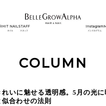
R
HIT NAIL
STAFF
Instagram
月の光に映える最旬ネイルカラーと似合わせの法則
ネイル
スタッフ
インスタグラム
COLUMN
きれいに魅せる透明感。5月の光
と似合わせの法則