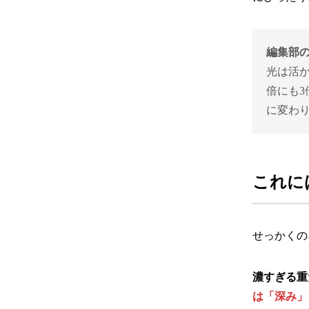
編集部
光は活
倍にも
に変わ
これに
せっかくの
濃すぎる重
は「深み」