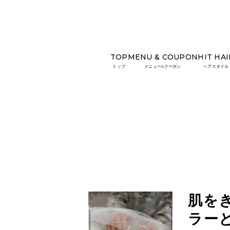
TOP
MENU & COUPON
HIT HAI
TOP
COLUMN
肌をきれいに魅せる透明感。5
トップ
メニュー&クーポン
ヘアスタイル
肌を
ラー