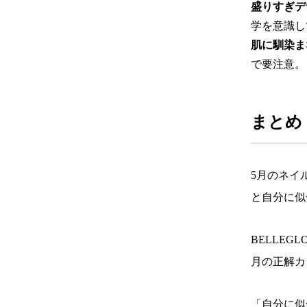
盛りすぎデ
学を意識し
肌に馴染ま
で要注意。
まとめ
5月のネイ
と自分に似
BELLE
月の正解カ
「自分に似