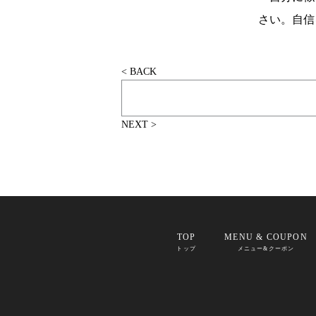
さい。自信
< BACK
NEXT >
TOP
MENU & COUPON
トップ
メニュー&クーポン