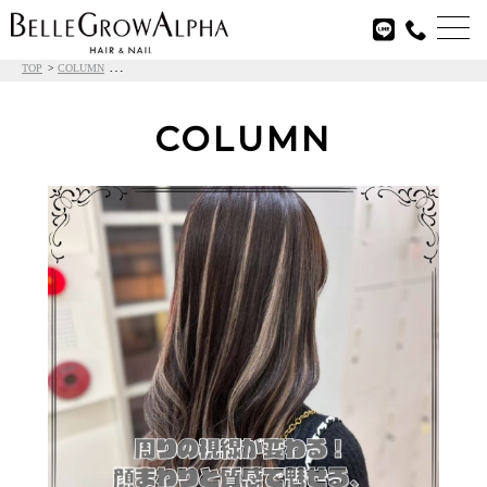

TOP
COLUMN
COLUMN