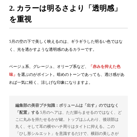
2. カラーは明るさより「透明感」
を重視
5月の空の下で美しく映えるのは、ギラギラした明るい色ではな
く、光を透かすような透明感のあるカラーです。
ベージュ系、グレージュ、オリーブ系など、
「赤みを抑えた色
味」
を選ぶのがポイント。暗めのトーンであっても、透け感があ
れば一気に軽く、涼しげな印象になりますよ。
編集部の美容プチ知識：ボリュームは「出す」のではなく
「配置」する
5月のヘアは、ただ膨らませるのではなく、ど
こに丸みを持たせるかが鍵。トップはふんわり、後頭部は
丸く、そして耳の横やハチ周りはタイトに抑える。この
「ひし形シルエット」を意識するだけで、横顔の美しさが