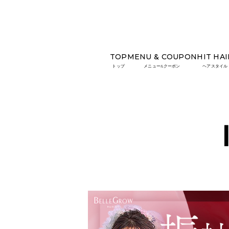
TOP
MENU & COUPON
HIT HAI
TOP
INFORMATION
【予約受付中】ヘアメイク
トップ
メニュー&クーポン
ヘアスタイル