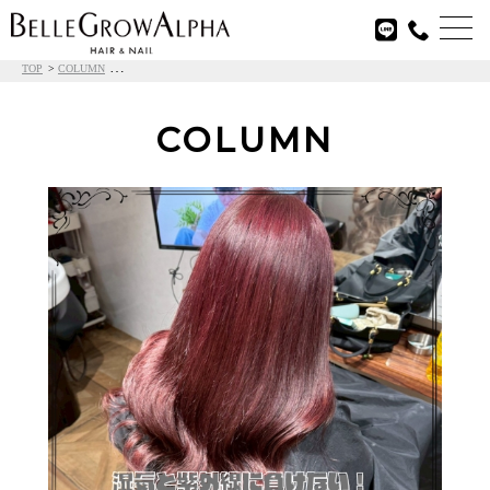

TOP
COLUMN
COLUMN