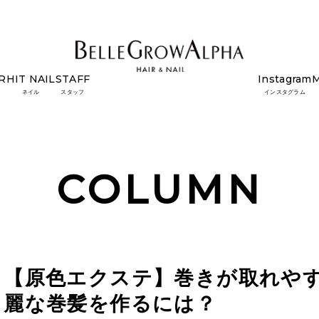
R
HIT NAIL
STAFF
Instagram
すいってホント？ 綺麗な巻髪を作るには？
ネイル
スタッフ
インスタグラム
COLUMN
【原色エクステ】巻きが取れやす
麗な巻髪を作るには？