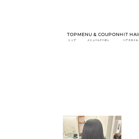
TOP
MENU & COUPON
HIT HAI
TOP
COLUMN
【原色エクステ】巻きが取れや
トップ
メニュー&クーポン
ヘアスタイル