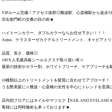
VIPルーム完備！アクセス抜群◎難波駅、心斎橋駅から徒歩5
宗右衛門町の交番の目の前★
ハイトーンカラー、ダブルカラーならお任せ下さい！！！
Aujua、ケラスターゼカクテルトリートメント、キャビアト
品質、長さ、価格◎
100％人毛最高級シールエクステ取り扱い有☆
最新の技術やカラー剤、ホワイトブリーチ、ケアブリーチを
10種類以上のトリートメントを髪質に合わせてアプローチ！
うる艶美髪に☆難波・心斎橋の女性を中心にトレンドを意識
店内別フロアにはネイルやマツエク【
NAIL AND EYELASH 
客様には同時施術も承っております★