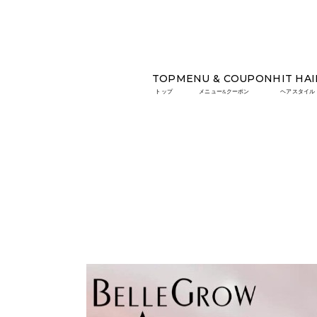
TOP
MENU & COUPON
HIT HAI
TOP
HIT NAIL
柄ネイル
トップ
メニュー&クーポン
ヘアスタイル