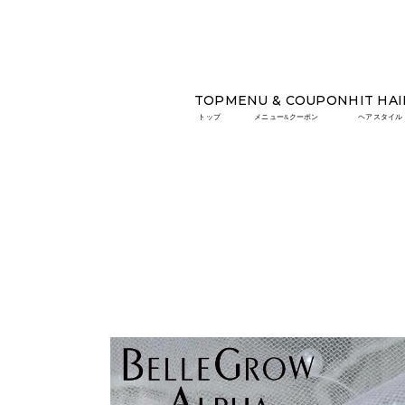
TOP
MENU & COUPON
HIT HAI
TOP
HIT NAIL
フレンチネイル
トップ
メニュー&クーポン
ヘアスタイル