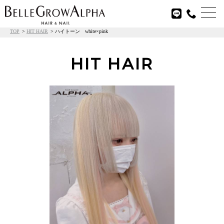

TOP
HIT HAIR
ハイトーン white×pink
HIT HAIR