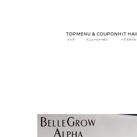
TOP
MENU & COUPON
HIT HAI
TOP
HIT HAIR
wカラー＋ケラスターゼトリー
トップ
メニュー&クーポン
ヘアスタイル